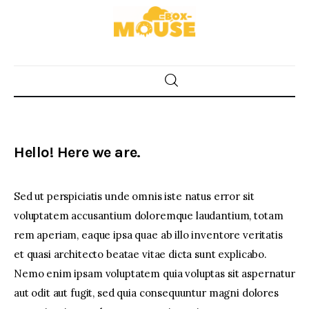
Home
Food
Hello! Here we are.
Spices & Seasonings
Sed ut perspiciatis unde omnis iste natus error sit
Sauces & Condiments
voluptatem accusantium doloremque laudantium, totam
rem aperiam, eaque ipsa quae ab illo inventore veritatis
Desserts & Sweet Treats
et quasi architecto beatae vitae dicta sunt explicabo.
Nemo enim ipsam voluptatem quia voluptas sit aspernatur
aut odit aut fugit, sed quia consequuntur magni dolores