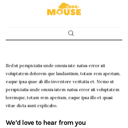
Home
Food
Sed ut perspiciatis unde omnis iste natus error sit
Spices & Seasonings
voluptatem dolorem que laudantium, totam rem aperiam,
eaque ipsa quae ab illo inventore veritatis et. Nemo ut
Sauces & Condiments
perspiciatis unde omnis istem natus error sit voluptatem
loremque, totam rem aperiam, eaque ipsa illo et quasi
Desserts & Sweet Treats
vitae dicta sunt explicabo.
We’d love to hear from you