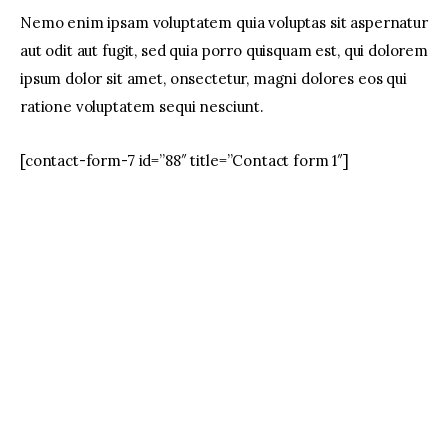
Nemo enim ipsam voluptatem quia voluptas sit aspernatur
facebook
twitter-
youtube-
aut odit aut fugit, sed quia porro quisquam est, qui dolorem
x
1
ipsum dolor sit amet, onsectetur, magni dolores eos qui
ratione voluptatem sequi nesciunt.
[contact-form-7 id=”88″ title=”Contact form 1″]